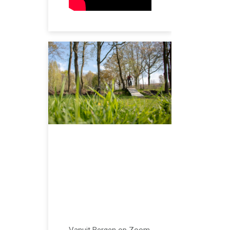
JUNI 21, 2023
Is de
mountainbikeroute
van Halsteren de
moeite waard?
Vanuit Bergen op Zoom