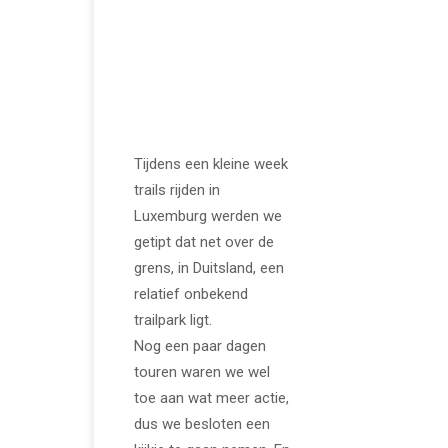
JUNI 29, 2023
Trailpark Mehring is
geweldig voor een
dagje
mountainbiken
Tijdens een kleine week
trails rijden in
Luxemburg werden we
getipt dat net over de
grens, in Duitsland, een
relatief onbekend
trailpark ligt.
Nog een paar dagen
touren waren we wel
toe aan wat meer actie,
dus we besloten een