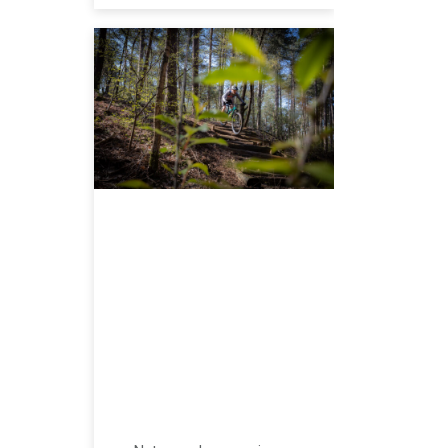
JUNI 9, 2023
Een groot
mountainbike
netwerk net over
de grens //
mountainbiken in
Essen