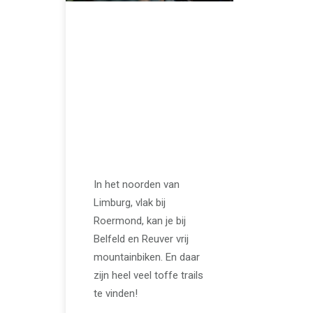
JULI 14, 2023
Een dagje
trailhunten in het
noorden van
Limburg //
mountainbiken in
Belfeld en Reuver
In het noorden van
Limburg, vlak bij
Roermond, kan je bij
Belfeld en Reuver vrij
mountainbiken. En daar
zijn heel veel toffe trails
te vinden!