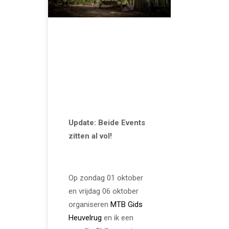
JULI 27, 2023
We organiseren
een Skills event op
de Utrechtse
Heuvelrug
Update: Beide Events
zitten al vol!
Op zondag 01 oktober
en vrijdag 06 oktober
organiseren
MTB Gids
Heuvelrug
en ik een