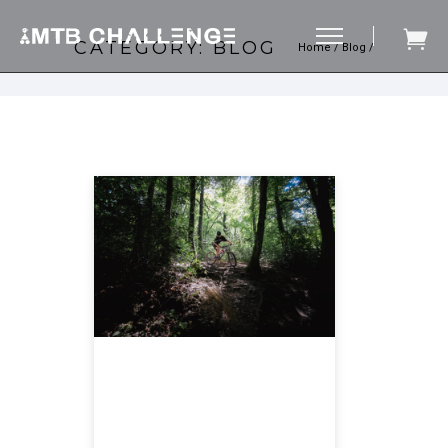
CATEGORY: BLOG
Home
/
Blog
/
JANUARI 13, 2026
Ride-out
Drielandenpunt met