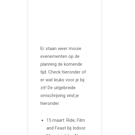
FEBRUARI 10, 2025
Evenementen
kalender ‘MTB
Challenge’
Er staan weer mooie
evenementen op de
planning de komende
tijd. Check hieronder of
er wat leuks voor je bij
zit! De uitgebreide
omschrijving vind je
hieronder.
15 maart: Ride, Film
and Feast bij Indoor