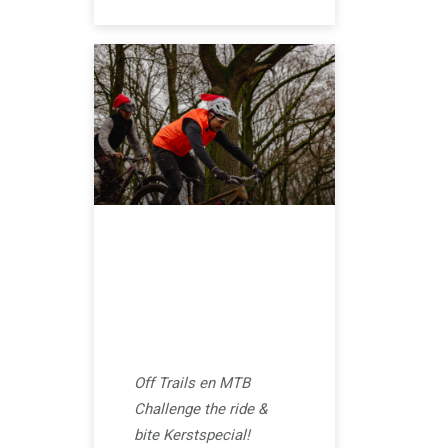
NOVEMBER 10, 2025
We organiseren
een Kerstride met
Off Trails
Off Trails en MTB
Challenge the ride &
bite Kerstspecial!