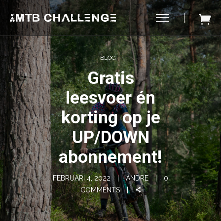
BLOG
Gratis
leesvoer én
korting op je
UP/DOWN
abonnement!
FEBRUARI 4, 2022
ANDRE
0
COMMENTS