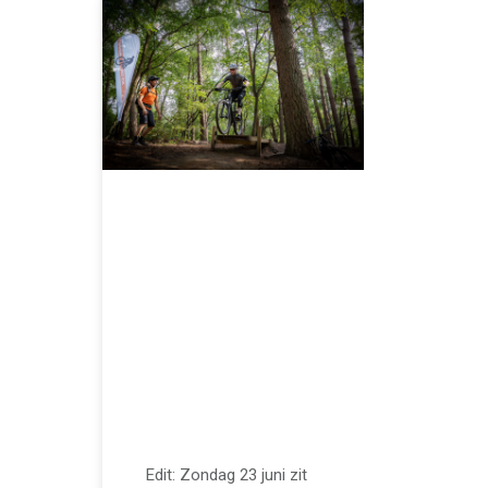
APRIL 16, 2024
We organiseren
een Jumps, Drops,
Burgers en Bier’
Skills event op de
Utrechtse
Heuvelrug
Edit: Zondag 23 juni zit