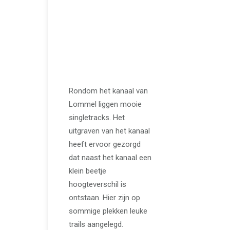
De mooiste
singletracks
rondom Lommel.
Een mountainbike
Daytrip
Rondom het kanaal van
Lommel liggen mooie
singletracks. Het
uitgraven van het kanaal
heeft ervoor gezorgd
dat naast het kanaal een
klein beetje
hoogteverschil is
ontstaan. Hier zijn op
sommige plekken leuke
trails aangelegd.