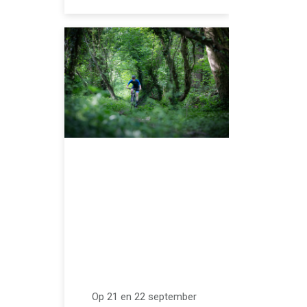
MEI 23, 2024
100 kilometer en
2000 hoogtemeters
mountainbiken op
een dag // MH2D
Op 21 en 22 september