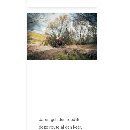
APRIL 25, 2024
De vernieuwde
mountainbikeroute
van Nieuwegein is
heel gaaf!
Jaren geleden reed ik
deze route al een keer.