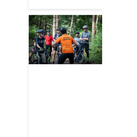
APRIL 16, 2024
We organiseren
een ‘Beter leren
biken met kids’
event op de
Utrechtse
Heuvelrug