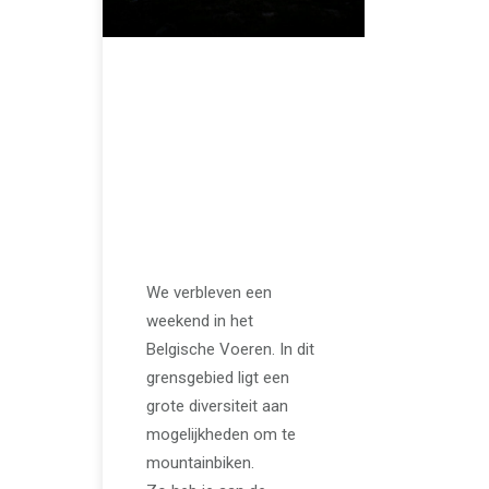
JUNI 20, 2024
Een groot
mountainbike
aanbod in en
rondom de
Voerstreek
We verbleven een
weekend in het
Belgische Voeren. In dit
grensgebied ligt een
grote diversiteit aan
mogelijkheden om te
mountainbiken.