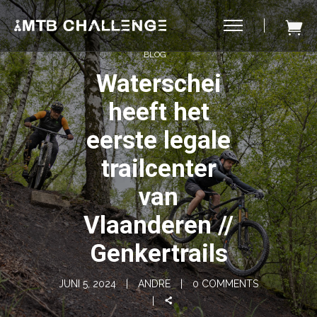
BLOG
Waterschei
heeft het
eerste legale
trailcenter
van
Vlaanderen //
Genkertrails
JUNI 5, 2024
ANDRE
0 COMMENTS