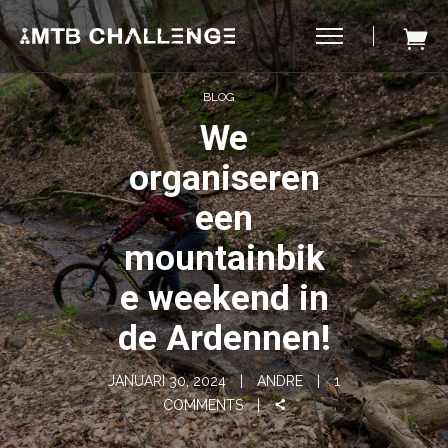
BLOG
We
organiseren
een
mountainbik
e weekend in
de Ardennen!
JANUARI 30, 2024
ANDRE
1
COMMENTS